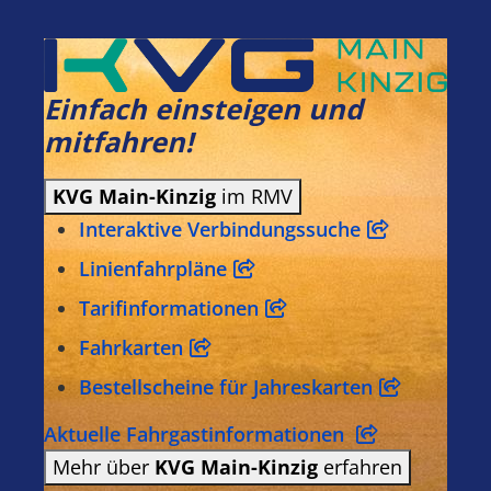
Einfach einsteigen und
mitfahren!
KVG Main-Kinzig
im RMV
Interaktive Verbindungssuche
Linienfahrpläne
Tarifinformationen
Fahrkarten
Bestellscheine für Jahreskarten
Aktuelle Fahrgastinformationen
Mehr über
KVG Main-Kinzig
erfahren