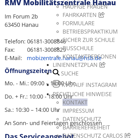
RMV Mobilitätszentrale Hanau
HÄUFIGE FRAGEN
FAHRKARTEN
Im Forum 2b
FORMULARE
63450 Hanau
BETRIEBSPRAKTIKUM
SICHER ZUR SCHULE
Telefon: 06181-3008846
BUSSCHULE
Fax: 06181-3008829
KONTAKTPERSONEN
E-Mail:
mobizentrale.hanau@hsb.de
LINIENNETZPLAN
Öffnungszeiten
SUCHE
Mo. - Mi.: 09:00 – 16:00 Uhr
KVG AUF INSTAGRAM
RECHTLICHE HINWEISE
Do. + Fr.: 10:00 - 18:00 Uhr
KONTAKT
Sa.: 10:30 – 14:00 Uhr
IMPRESSUM
DATENSCHUTZ
An Sonn- und Feiertagen geschlossen
BARRIEREFREIHEIT
Das Serviceangebot
DATENSCHUTZ CARLOS