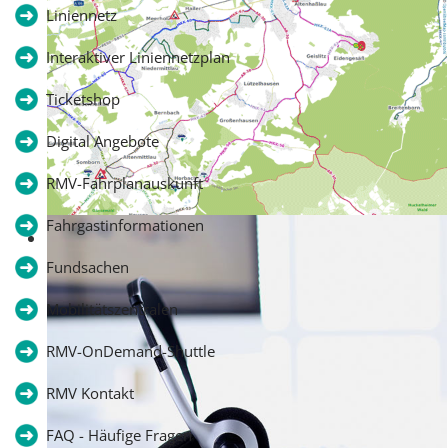
Liniennetz
Interaktiver Liniennetzplan
Ticketshop
Digital Angebote
RMV-Fahrplanauskunft
Fahrgastinformationen
Interaktiver Liniennetzplan
Fundsachen
Mobilitätszentralen
RMV-OnDemand-Shuttle
RMV Kontakt
FAQ - Häufige Fragen