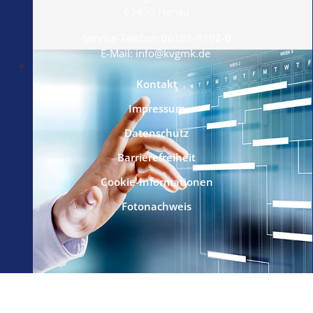
63450 Hanau
Service-Telefon:
06181-9192-0
E-Mail:
info@kvgmk.de
Das Deutschlandticket
Alle Infos!
Kontakt
Impressum
Datenschutz
Barrierefreiheit
Cookie-Informationen
Fotonachweis
© 2026, KVG Main-Kinzig mbH