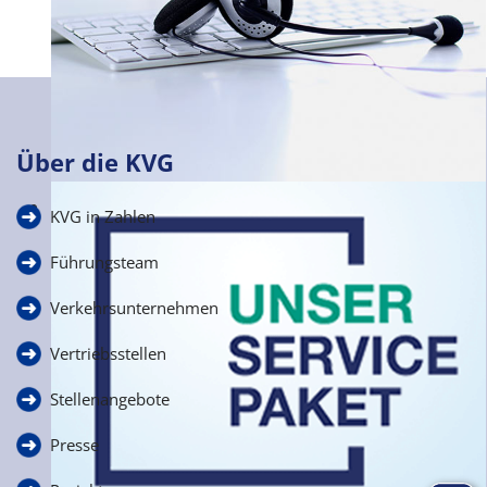
Über die KVG
Häufige Fragen
KVG in Zahlen
zur Schülerbeförderung
Führungsteam
Verkehrsunternehmen
Vertriebsstellen
Stellenangebote
Presse