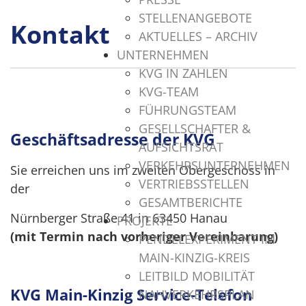
STELLENANGEBOTE
Kontakt
AKTUELLES – ARCHIV
UNTERNEHMEN
KVG IN ZAHLEN
KVG-TEAM
FÜHRUNGSTEAM
GESELLSCHAFTER &
Geschäftsadresse der KVG
AUFSICHTSRAT
VERKEHRSUNTERNEHMEN
Sie erreichen uns im zweiten Obergeschoss in
VERTRIEBSSTELLEN
der
GESAMTBERICHTE
Nürnberger Straße 41 in 63450 Hanau
PROJEKTE
(mit Termin nach vorheriger Vereinbarung)
PENDELEXPERIMENT IM
MAIN-KINZIG-KREIS
.
LEITBILD MOBILITÄT
KVG Main-Kinzig Service-Telefon
NAHVERKEHRSPLAN