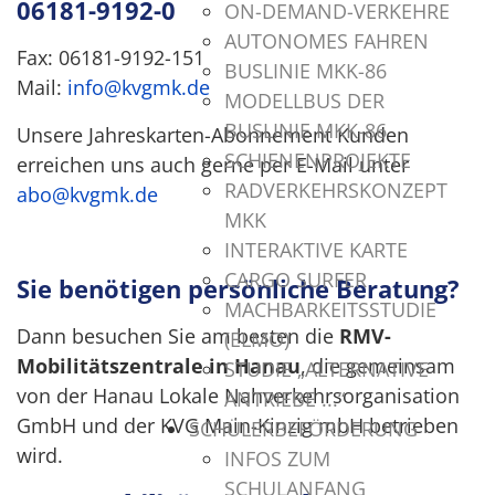
06181-9192-0
ON-DEMAND-VERKEHRE
AUTONOMES FAHREN
Fax: 06181-9192-151
BUSLINIE MKK-86
Mail:
info@kvgmk.de
MODELLBUS DER
BUSLINIE MKK-86
Unsere Jahreskarten-Abonnement Kunden
SCHIENENPROJEKTE
erreichen uns auch gerne per E-Mail unter
RADVERKEHRSKONZEPT
abo@kvgmk.de
MKK
.
INTERAKTIVE KARTE
CARGO SURFER
Sie benötigen persönliche Beratung?
MACHBARKEITSSTUDIE
Dann besuchen Sie am besten die
RMV-
(ELMO)
Mobilitätszentrale in Hanau
, die gemeinsam
STUDIE „ALTERNATIVE
von der Hanau Lokale Nahverkehrsorganisation
ANTRIEBE ...“
GmbH und der KVG Main-Kinzig mbH betrieben
SCHÜLERBEFÖRDERUNG
wird.
INFOS ZUM
SCHULANFANG