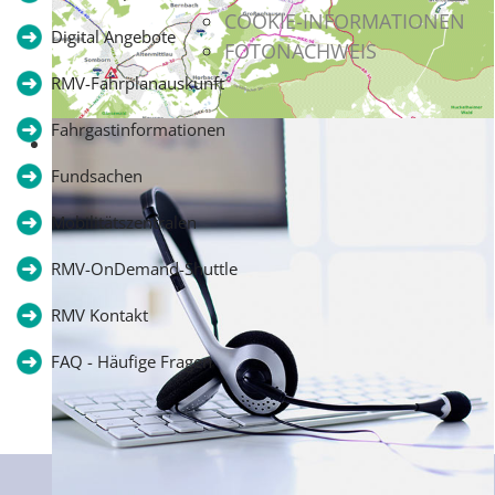
COOKIE-INFORMATIONEN
Digital Angebote
FOTONACHWEIS
RMV-Fahrplanauskunft
Fahrgastinformationen
Interaktiver Liniennetzplan
Fundsachen
Mobilitätszentralen
RMV-OnDemand-Shuttle
RMV Kontakt
FAQ - Häufige Fragen