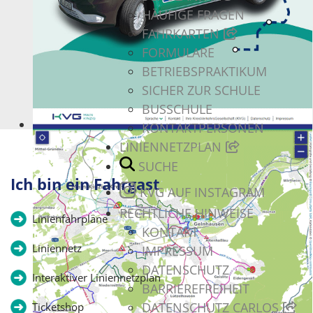
HÄUFIGE FRAGEN
FAHRKARTEN
FORMULARE
BETRIEBSPRAKTIKUM
SICHER ZUR SCHULE
BUSSCHULE
Kommt wie gerufen!
KONTAKTPERSONEN
LINIENNETZPLAN
SUCHE
Ich bin ein Fahrgast
KVG AUF INSTAGRAM
RECHTLICHE HINWEISE
Linienfahrpläne
KONTAKT
Liniennetz
IMPRESSUM
DATENSCHUTZ
Interaktiver Liniennetzplan
BARRIEREFREIHEIT
DATENSCHUTZ CARLOS
Ticketshop