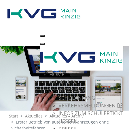
HOME
AKTUELLES
INFOS ZUM
SCHULANFANG
VERKEHRSMELDUNGEN
INFOS ZUM SCHÜLERTICKT
Start
Aktuelles
Aktuelles – Archiv
HESSEN
Erster Betrieb von autonomen Fahrzeugen ohne
PRESSE
Sicherheitsfahrer