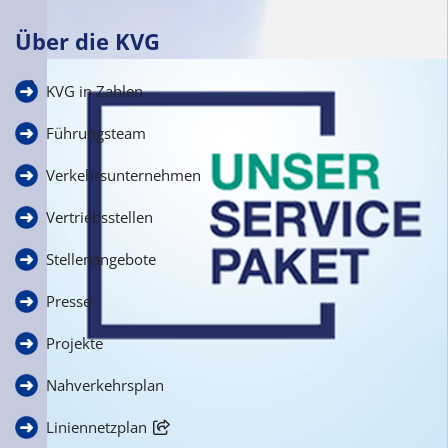
Über die KVG
Häufige Fragen
KVG in Zahlen
zur Schülerbeförderung
Führungsteam
Verkehrsunternehmen
Vertriebsstellen
Stellenangebote
Presse
Projekte
Nahverkehrsplan
Liniennetzplan