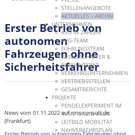
STELLENANGEBOTE
AKTUELLES – ARCHIV
UNTERNEHMEN
Erster Betrieb von
KVG IN ZAHLEN
autonomen
KVG-TEAM
FÜHRUNGSTEAM
Fahrzeugen ohne
GESELLSCHAFTER &
Sicherheitsfahrer
AUFSICHTSRAT
VERKEHRSUNTERNEHMEN
VERTRIEBSSTELLEN
GESAMTBERICHTE
PROJEKTE
PENDELEXPERIMENT IM
News vom 01.11.2022 auf rms-consult.de
MAIN-KINZIG-KREIS
(Frankfurt)
LEITBILD MOBILITÄT
NAHVERKEHRSPLAN
Erster Betrieb von autonomen Fahrzeugen ohne