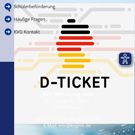
Schülerbeförderung
Ihre Anfragen, Anregungen & Kritik
Häufige Fragen
KVG Kontakt
KVG Main-Kinzig mbH
Nürnberger Straße 41
63450 Hanau
Service-Telefon:
06181-9192-0
E-Mail:
info@kvgmk.de
Das Deutschlandticket