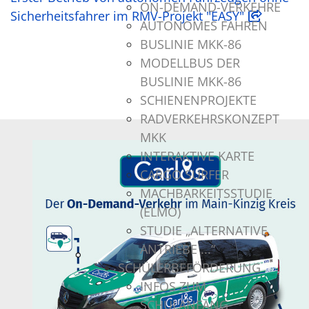
ON-DEMAND-VERKEHRE
Sicherheitsfahrer im RMV-Projekt "EASY"
AUTONOMES FAHREN
BUSLINIE MKK-86
MODELLBUS DER
BUSLINIE MKK-86
SCHIENENPROJEKTE
RADVERKEHRSKONZEPT
MKK
INTERAKTIVE KARTE
CARGO SURFER
MACHBARKEITSSTUDIE
(ELMO)
STUDIE „ALTERNATIVE
ANTRIEBE ...“
SCHÜLERBEFÖRDERUNG
INFOS ZUM
SCHULANFANG