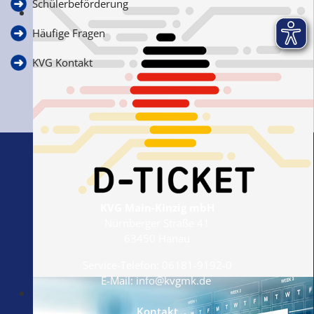
Schülerbeförderung
Ihre Anfragen, Anregungen & Kritik
Häufige Fragen
KVG Kontakt
KVG Main-Kinzig mbH
Nürnberger Straße 41
63450 Hanau
Service-Telefon:
06181-9192-0
E-Mail:
info@kvgmk.de
Das Deutschlandticket
Alle Infos!
Kontakt