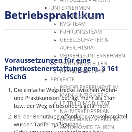
UNTERNEHMEN
Betriebspraktikum
KVG IN ZAHLEN
KVG-TEAM
FÜHRUNGSTEAM
GESELLSCHAFTER &
AUFSICHTSRAT
VERKEHRSUNTERNEHMEN
Voraussetzungen für eine
VERTRIEBSSTELLEN
Fahrtkostenerstattung gem. § 161
GESAMTBERICHTE
HSchG
PROJEKTE
PENDELEXPERIMENT IM
Die einfache Wegstrecke zwischen Wohn-
MAIN-KINZIG-KREIS
und Praktikumsort beträgt mehr als 3 km
LEITBILD MOBILITÄT
bzw. der Weg ist besonders gefährlich.
NAHVERKEHRSPLAN
Bei der Benutzung öffentlicher Verkehrsmittel
ON-DEMAND-VERKEHRE
wurden Tarifermäßigungen
AUTONOMES FAHREN