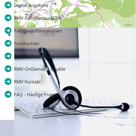
Digital Angebote
RMV-Fahrplanauskunft
Fahrgastinformationen
Interaktiver Liniennetzplan
Fundsachen
Mobilitätszentralen
RMV-OnDemand-Shuttle
RMV Kontakt
FAQ - Häufige Fragen