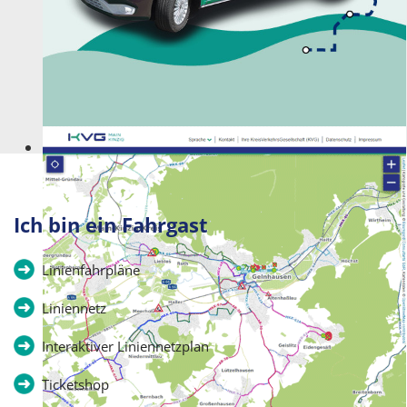
Kommt wie gerufen!
Ich bin ein Fahrgast
Linienfahrpläne
Liniennetz
Interaktiver Liniennetzplan
Ticketshop