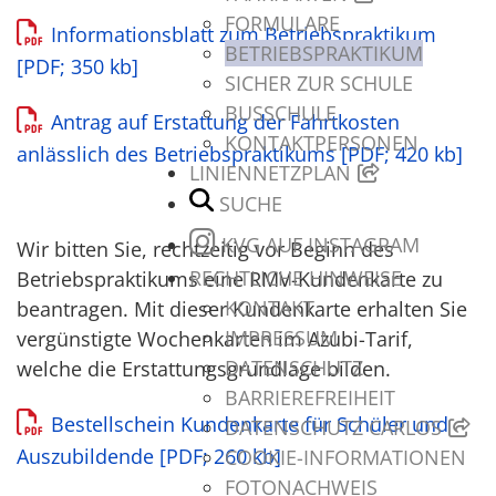
FORMULARE
Informationsblatt zum Betriebspraktikum
BETRIEBSPRAKTIKUM
[PDF; 350 kb]
SICHER ZUR SCHULE
BUSSCHULE
Antrag auf Erstattung der Fahrtkosten
KONTAKTPERSONEN
anlässlich des Betriebspraktikums [PDF; 420 kb]
LINIENNETZPLAN
SUCHE
KVG AUF INSTAGRAM
Wir bitten Sie, rechtzeitig vor Beginn des
RECHTLICHE HINWEISE
Betriebspraktikums eine RMV-Kundenkarte zu
KONTAKT
beantragen. Mit dieser Kundenkarte erhalten Sie
IMPRESSUM
vergünstigte Wochenkarten im Azubi-Tarif,
DATENSCHUTZ
welche die Erstattungsgrundlage bilden.
BARRIEREFREIHEIT
Bestellschein Kundenkarte für Schüler und
DATENSCHUTZ CARLOS
Auszubildende [PDF; 260 kb]
COOKIE-INFORMATIONEN
FOTONACHWEIS