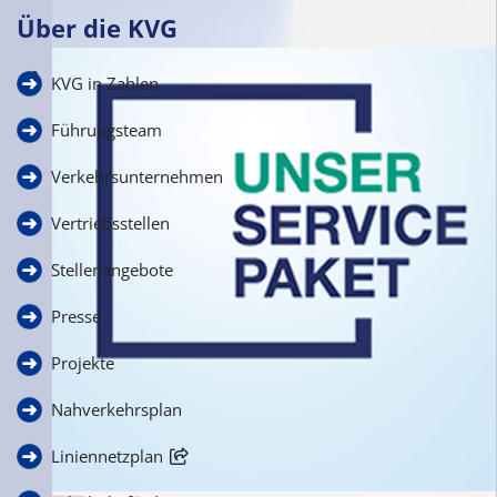
Über die KVG
Häufige Fragen
KVG in Zahlen
zur Schülerbeförderung
Führungsteam
Verkehrsunternehmen
Vertriebsstellen
Stellenangebote
Presse
Projekte
Nahverkehrsplan
Liniennetzplan