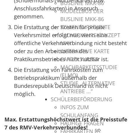
(Schülermonats-/wochenkarten bzw.
BUSLINIE MKK-86
Anschlussfahrkarten) in Anspruch
MODELLBUS DER
genommen.
BUSLINIE MKK-86
SCHIENENPROJEKTE
Die Erstattung der Kosten für private
RADVERKEHRSKONZEPT
Verkehrsmittel erfolgt nur, wenn eine
MKK
öffentliche Verkehrsverbindung nicht besteht
INTERAKTIVE KARTE
oder zu den Arbeitszeiten des
CARGO SURFER
Praktikumsbetriebes nicht nutzbar ist.
MACHBARKEITSSTUDIE
Die Erstattung von Fahrtkosten zum
(ELMO)
Betriebspraktikum außerhalb der
STUDIE „ALTERNATIVE
Bundesrepublik Deutschland ist nicht
ANTRIEBE ...“
möglich.
SCHÜLERBEFÖRDERUNG
INFOS ZUM
SCHULANFANG
Max. Erstattungshöchstwert ist die Preisstufe
HÄUFIGE FRAGEN
7 des RMV-Verkehrsverbundes!
FAHRKARTEN