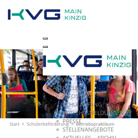
HOME
AKTUELLES
INFOS ZUM
SCHULANFANG
VERKEHRSMELDUNGEN
PRESSE
Start
Schülerbeförderung
Betriebspraktikum
STELLENANGEBOTE
AKTUELLES – ARCHIV