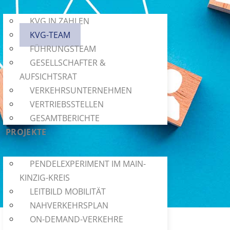
KVG IN ZAHLEN
KVG-TEAM
FÜHRUNGSTEAM
GESELLSCHAFTER &
AUFSICHTSRAT
VERKEHRSUNTERNEHMEN
VERTRIEBSSTELLEN
GESAMTBERICHTE
PROJEKTE
PENDELEXPERIMENT IM MAIN-
KINZIG-KREIS
LEITBILD MOBILITÄT
NAHVERKEHRSPLAN
ON-DEMAND-VERKEHRE