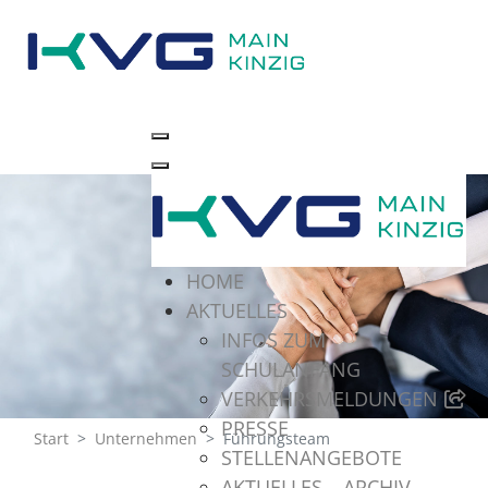
HOME
AKTUELLES
INFOS ZUM
SCHULANFANG
VERKEHRSMELDUNGEN
PRESSE
Start
Unternehmen
Führungsteam
STELLENANGEBOTE
AKTUELLES – ARCHIV