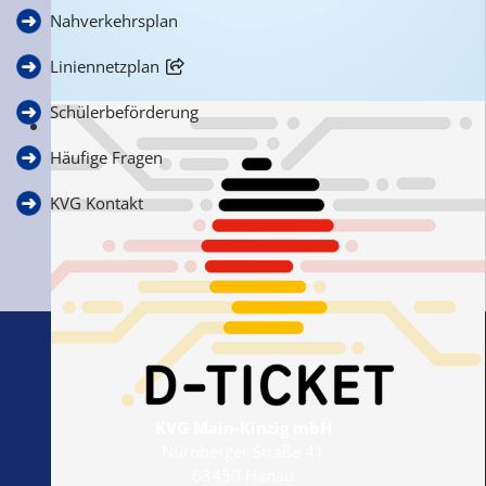
Nahverkehrsplan
Liniennetzplan
Schülerbeförderung
Ihre Anfragen, Anregungen & Kritik
Häufige Fragen
KVG Kontakt
KVG Main-Kinzig mbH
Nürnberger Straße 41
63450 Hanau