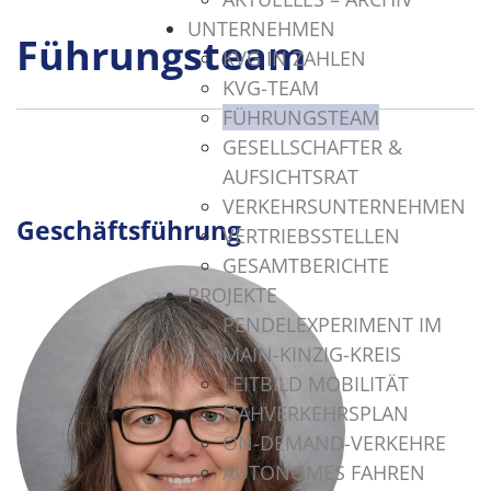
UNTERNEHMEN
Führungsteam
KVG IN ZAHLEN
KVG-TEAM
FÜHRUNGSTEAM
GESELLSCHAFTER &
AUFSICHTSRAT
VERKEHRSUNTERNEHMEN
Geschäftsführung
VERTRIEBSSTELLEN
GESAMTBERICHTE
PROJEKTE
PENDELEXPERIMENT IM
MAIN-KINZIG-KREIS
LEITBILD MOBILITÄT
NAHVERKEHRSPLAN
ON-DEMAND-VERKEHRE
AUTONOMES FAHREN