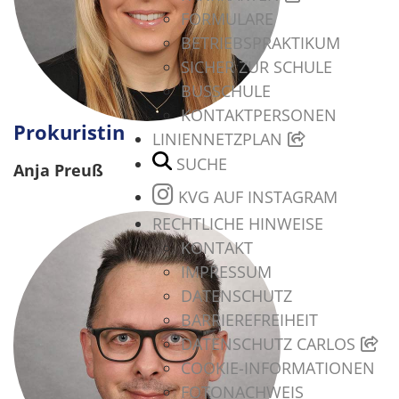
FORMULARE
BETRIEBSPRAKTIKUM
SICHER ZUR SCHULE
BUSSCHULE
KONTAKTPERSONEN
Prokuristin
LINIENNETZPLAN
SUCHE
Anja Preuß
KVG AUF INSTAGRAM
RECHTLICHE HINWEISE
KONTAKT
IMPRESSUM
DATENSCHUTZ
BARRIEREFREIHEIT
DATENSCHUTZ CARLOS
COOKIE-INFORMATIONEN
FOTONACHWEIS