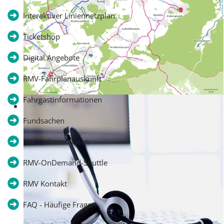
Interaktiver Liniennetzplan
Ticketshop
Digital Angebote
RMV-Fahrplanauskunft
Fahrgastinformationen
Interaktiver Liniennetzplan
Fundsachen
Mobilitätszentralen
RMV-OnDemand-Shuttle
RMV Kontakt
FAQ - Häufige Fragen