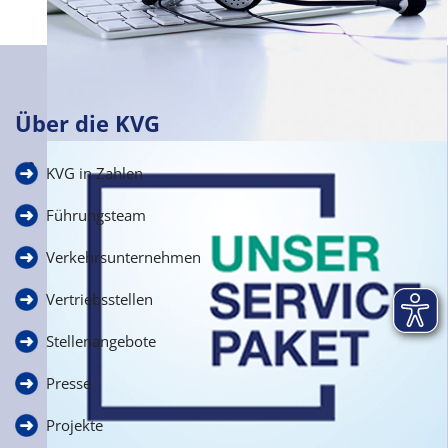
Über die KVG
Häufige Fragen
KVG in Zahlen
zur Schülerbeförderung
Führungsteam
Verkehrsunternehmen
Vertriebsstellen
Stellenangebote
Presse
Projekte