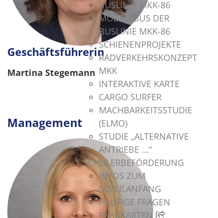
BUSLINIE MKK-86
MODELLBUS DER
BUSLINIE MKK-86
SCHIENENPROJEKTE
Geschäftsführerin
RADVERKEHRSKONZEPT
MKK
Martina Stegemann
INTERAKTIVE KARTE
CARGO SURFER
.
MACHBARKEITSSTUDIE
Management
(ELMO)
STUDIE „ALTERNATIVE
ANTRIEBE ...“
SCHÜLERBEFÖRDERUNG
INFOS ZUM
SCHULANFANG
HÄUFIGE FRAGEN
FAHRKARTEN